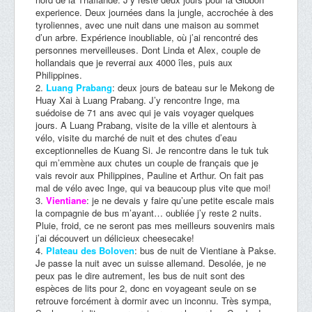
experience. Deux journées dans la jungle, accrochée à des
tyroliennes, avec une nuit dans une maison au sommet
d’un arbre. Expérience inoubliable, où j’ai rencontré des
personnes merveilleuses. Dont Linda et Alex, couple de
hollandais que je reverrai aux 4000 îles, puis aux
Philippines.
Luang Prabang
: deux jours de bateau sur le Mekong de
Huay Xai à Luang Prabang. J’y rencontre Inge, ma
suédoise de 71 ans avec qui je vais voyager quelques
jours. A Luang Prabang, visite de la ville et alentours à
vélo, visite du marché de nuit et des chutes d’eau
exceptionnelles de Kuang Si. Je rencontre dans le tuk tuk
qui m’emmène aux chutes un couple de français que je
vais revoir aux Philippines, Pauline et Arthur. On fait pas
mal de vélo avec Inge, qui va beaucoup plus vite que moi!
Vientiane
: je ne devais y faire qu’une petite escale mais
la compagnie de bus m’ayant… oubliée j’y reste 2 nuits.
Pluie, froid, ce ne seront pas mes meilleurs souvenirs mais
j’ai découvert un délicieux cheesecake!
Plateau des Boloven
: bus de nuit de Vientiane à Pakse.
Je passe la nuit avec un suisse allemand. Desolée, je ne
peux pas le dire autrement, les bus de nuit sont des
espèces de lits pour 2, donc en voyageant seule on se
retrouve forcément à dormir avec un inconnu. Très sympa,