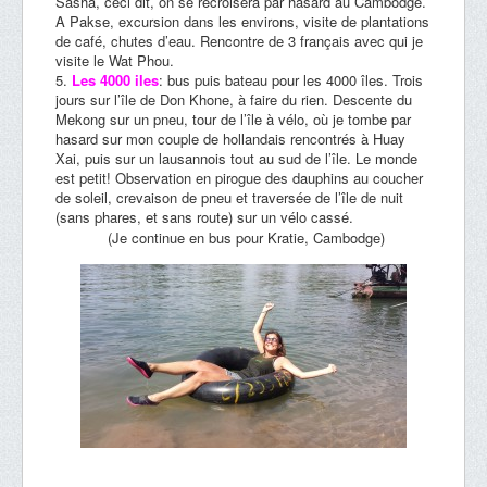
Sasha, ceci dit, on se recroisera par hasard au Cambodge.
A Pakse, excursion dans les environs, visite de plantations
de café, chutes d’eau. Rencontre de 3 français avec qui je
visite le Wat Phou.
Les 4000 iles
: bus puis bateau pour les 4000 îles. Trois
jours sur l’île de Don Khone, à faire du rien. Descente du
Mekong sur un pneu, tour de l’île à vélo, où je tombe par
hasard sur mon couple de hollandais rencontrés à Huay
Xai, puis sur un lausannois tout au sud de l’île. Le monde
est petit! Observation en pirogue des dauphins au coucher
de soleil, crevaison de pneu et traversée de l’île de nuit
(sans phares, et sans route) sur un vélo cassé.
(Je continue en bus pour Kratie, Cambodge)