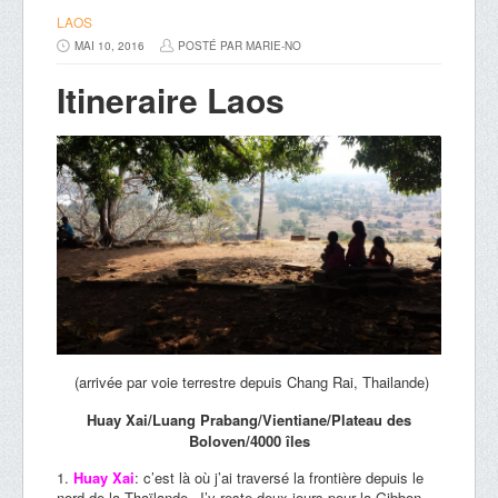
LAOS
MAI 10, 2016
POSTÉ PAR MARIE-NO
Itineraire Laos
(arrivée par voie terrestre depuis Chang Rai, Thailande)
Huay Xai/Luang Prabang/Vientiane/Plateau des
Boloven/4000 îles
Huay Xai
: c’est là où j’ai traversé la frontière depuis le
nord de la Thaïlande. J’y reste deux jours pour la Gibbon